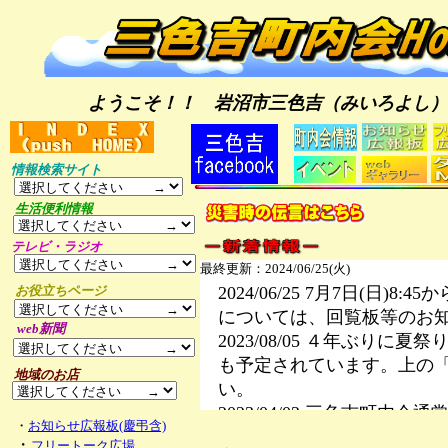
ようこそ！！ 岩沼市三色吉（みいろよし）
情報検索サイト
生活便利情報
テレビ・ラジオ
お役立ちページ
web新聞
地域のお店
・
お知らせ広報板(慶弔含)
・
フリートーク広場