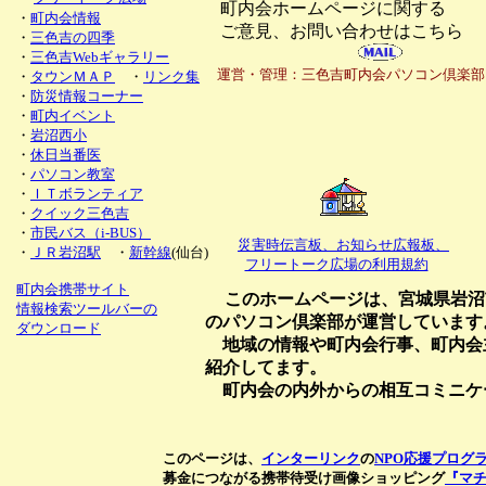
町内会ホームページに関する
・
町内会情報
ご意見、お問い合わせはこちら
・
三色吉の四季
・
三色吉Webギャラリー
運営・管理：三色吉町内会パソコン倶楽部
・
タウンＭＡＰ
・
リンク集
・
防災情報コーナー
・
町内イベント
・
岩沼西小
・
休日当番医
・
パソコン教室
・
ＩＴボランティア
・
クイック三色吉
・
市民バス（i-BUS）
災害時伝言板、お知らせ広報板、
・
ＪＲ岩沼駅
・
新幹線
(仙台)
フリートーク広場の利用規約
町内会携帯サイト
このホームページは、宮城県岩沼
情報検索ツールバーの
のパソコン倶楽部が運営しています
ダウンロード
地域の情報や町内会行事、町内会
紹介してます。
町内会の内外からの相互コミニケ
このページは、
インターリンク
の
NPO応援プログ
募金につながる携帯待受け画像ショッピング
『マ